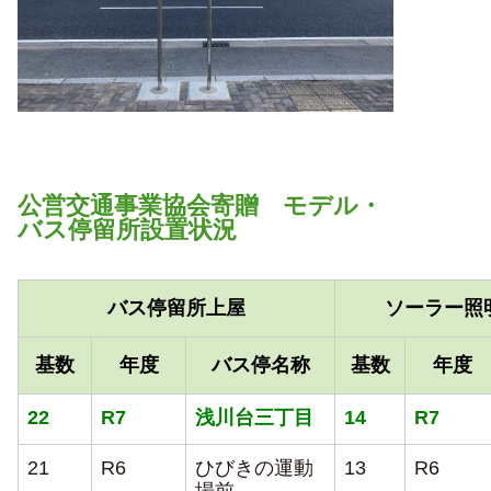
公営交通事業協会寄贈 モデル・
バス停留所設置状況
バス停留所上屋
ソーラー照
基数
年度
バス停名称
基数
年度
22
R7
浅川台三丁目
14
R7
21
R6
ひびきの運動
13
R6
場前