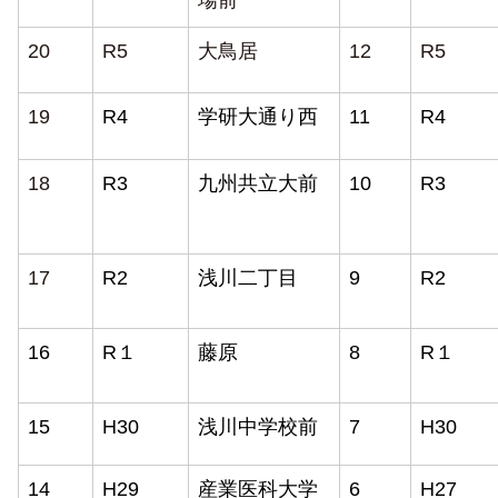
20
R5
大鳥居
12
R5
19
R4
学研大通り西
11
R4
18
R3
九州共立大前
10
R3
17
R2
浅川二丁目
9
R2
16
R１
藤原
8
R１
15
H
30
浅川中学校前
7
H30
14
H
29
産業医科大学
6
H27