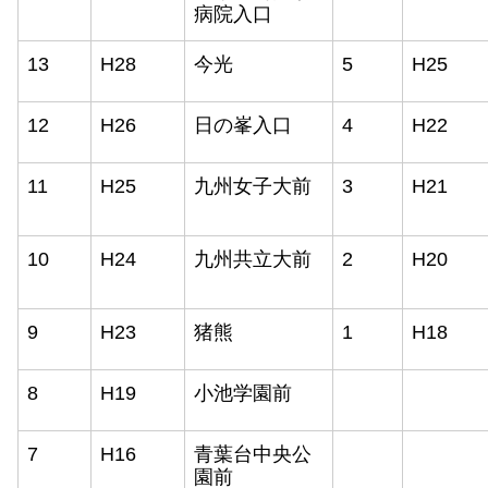
病院入口
13
H28
今光
5
H25
12
H26
日の峯入口
4
H22
11
H25
九州女子大前
3
H21
10
H24
九州共立大前
2
H20
9
H23
猪熊
1
H18
8
H19
小池学園前
7
H16
青葉台中央
公
園前