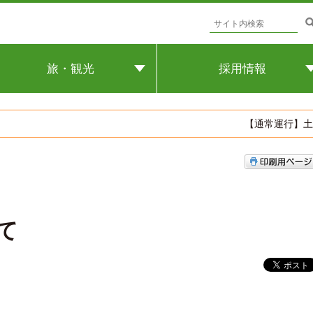
旅・観光
採用情報
事務員（会計年度任用職員）
観光デラックスタイプの種類
募集について
【通常運行】土曜休
路線バス運転者（会計年度任
貸切バスの運賃＆よくある質問
職員）の募集について
自動車整備士（会計年度任用
員）の募集について
バス運転士募集動画
フェリー乗船客の送迎バス等
（会計年度任用職員）運転者
て
集