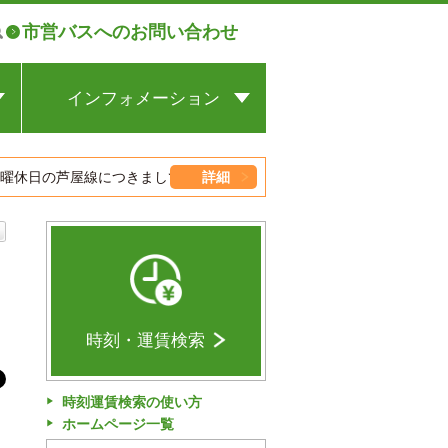
市営バスへのお問い合わせ
インフォメーション
の
公式SNS
日の芦屋線につきましては、芦屋町レジャー施設周辺の交通渋滞の影響
詳細
用
交通局へのご意見・ご要望の連
絡先
職
トピックス
お知らせ
募
時刻・運賃検索
時刻運賃検索の使い方
ホームページ一覧