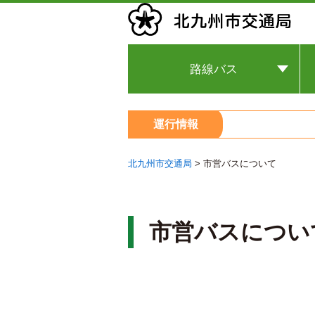
路線バス
時刻と運賃の検索
運行情報
市営バスの最終バス運行につい
てのお知らせ
バスのりば
北九州市交通局
>
市営バスについて
バスロケーションシステム『バ
ス予報』
市営バスの路線図
市営バスについ
手回り品・その他(車椅子・ベ
ビーカー・フリー乗降等）
１０人乗り小型バスを活用した
高台地区における「お買い物バ
ス」について
九州のりものｲﾝﾌｫ(運行情報）