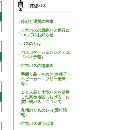
路線バス
時刻と運賃の検索
市営バスの最終バス運行に
ついてのお知らせ
バスのりば
バスロケーションシステム
『バス予報』
市営バスの路線図
手回り品・その他(車椅子・
ベビーカー・フリー乗降
等）
１０人乗り小型バスを活用
した高台地区における「お
買い物バス」について
九州のりものｲﾝﾌｫ(運行情
報）
市営バス運行地域